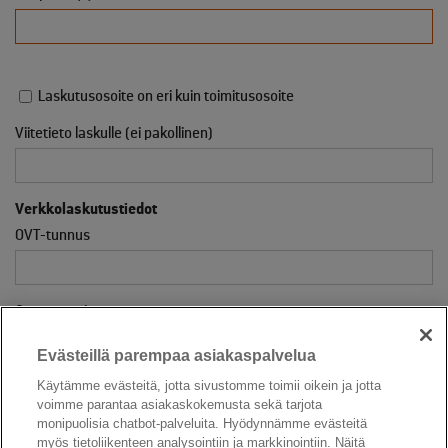
Laskutusosoite on eri kuin toimitusosoite
Viitetieto laskulle (ei pakollinen)
Verkkolaskutustiedot
OVT-tunnus
Operaattori
Evästeillä parempaa asiakaspalvelua
Käytämme evästeitä, jotta sivustomme toimii oikein ja jotta
Kohde on vaikeakulkuisessa paikassa (täsmennä lisätiedot-
voimme parantaa asiakaskokemusta sekä tarjota
kentässä, esim. portaita, pieni hissi)
monipuolisia chatbot-palveluita. Hyödynnämme evästeitä
myös tietoliikenteen analysointiin ja markkinointiin. Näitä
Haluan tilata maksullisen pikatoimituksen lisähintaan 70