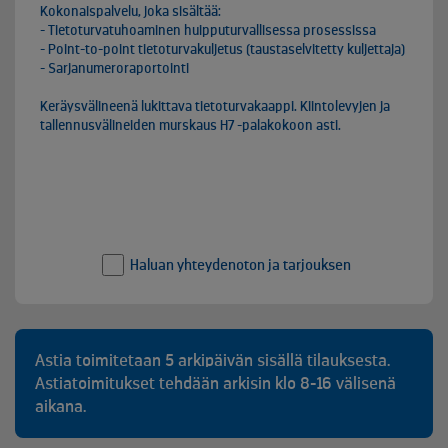
Kokonaispalvelu, joka sisältää:

- Tietoturvatuhoaminen huipputurvallisessa prosessissa

- Point-to-point tietoturvakuljetus (taustaselvitetty kuljettaja)

- Sarjanumeroraportointi

Keräysvälineenä lukittava tietoturvakaappi. Kiintolevyjen ja 
tallennusvälineiden murskaus H7 -palakokoon asti.
Haluan yhteydenoton ja tarjouksen
Astia toimitetaan 5 arkipäivän sisällä tilauksesta.
Astiatoimitukset tehdään arkisin klo 8-16 välisenä
aikana.