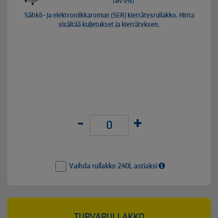
(alv 0%)
Sähkö- ja elektroniikkaromun (SER) kierrätysrullakko. Hinta
sisältää kuljetukset ja kierrätyksen.
-
+
Vaihda rullakko 240L astiaksi
TURVARULLAKKO