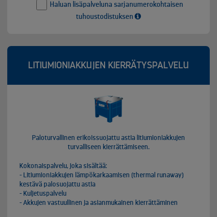
Haluan lisäpalveluna sarjanumerokohtaisen
tuhoustodistuksen
LITIUMIONIAKKUJEN KIERRÄTYSPALVELU
Paloturvallinen erikoissuojattu astia litiumioniakkujen
turvalliseen kierrättämiseen.
Kokonaispalvelu, joka sisältää:

- Litiumioniakkujen lämpökarkaamisen (thermal runaway) 
kestävä palosuojattu astia

- Kuljetuspalvelu 

- Akkujen vastuullinen ja asianmukainen kierrättäminen