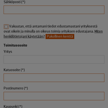
Sähköposti (*)
Vakuutan, että antamani tiedot edustamastani yrityksestä
ovat oikein ja minulla on oikeus toimia yrityksen edustajana.
Miten
henkilötietojani käytetään?
Pakollinen kenttä
Toimitusosoite
Yritys
Katuosoite (*)
Postinumero (*)
Kaupunki (*)