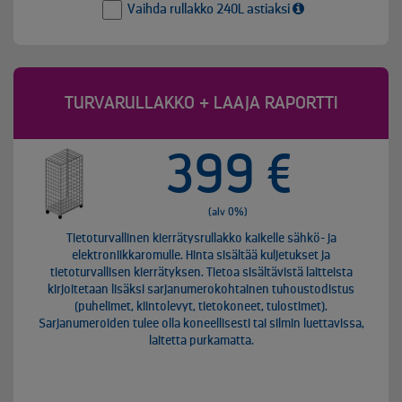
Vaihda rullakko 240L astiaksi
TURVARULLAKKO + LAAJA RAPORTTI
399 €
(alv 0%)
Tietoturvallinen kierrätysrullakko kaikelle sähkö- ja
elektroniikkaromulle. Hinta sisältää kuljetukset ja
tietoturvallisen kierrätyksen. Tietoa sisältävistä laitteista
kirjoitetaan lisäksi sarjanumerokohtainen tuhoustodistus
(puhelimet, kiintolevyt, tietokoneet, tulostimet).
Sarjanumeroiden tulee olla koneellisesti tai silmin luettavissa,
laitetta purkamatta.