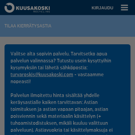
KIRJAUDU
TILAA KIERRÄTYSASTIA
Valitse alta sopivin palvelu. Tarvitsetko apua
palvelun valinnassa? Tutustu usein kysyttyihin
kysymyksiin tai lähetä sähköpostia:
turvaroskis@kuusakoski.com
- vastaamme
nopeasti!
Palvelun ilmoitettu hinta sisältää yhdelle
keräysastialle kaiken tarvittavan: Astian
toimituksen ja astian vapaan pitoajan, astian
poisviennin sekä materiaalin käsittelyn (+
tuhoamistodistuksen, mikäli kuuluu valittuun
palveluun). Astiavuokria tai käsittelymaksuja ei