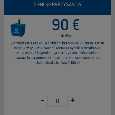
PIENI KIERRÄTYSASTIA
90 €
(alv 0%)
Kierrätysastia sähkö- ja elektroniikkaromulle, 40 litraa. Astian
mitat (k*l*s): 60*50*40 cm. Astiassa pyörät ja vetokahva.
Hinta sisältää kuljetukset ja kierrätyksen. Lisäpalveluna
saatavilla sarjanumerokohtainen tuhoustodistus tietoa
sisältävistä laitteista (+100 e)
-
+