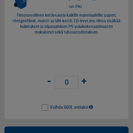
(alv 0%)
Tietoturvallinen keräysastia kaikille materiaaleille: paperi,
röntgenfilmit, muisti- ja SIM-kortit, CD-levyt jne. Hinta sisältää
kuljetukset ja silppuamisen P5-palakokovaatimusten
mukaisesti sekä tuhoustodistuksen.
-
+
Vaihda 660L astiaksi