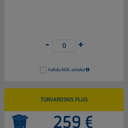
-
+
Vaihda 660L astiaksi
TURVAROSKIS PLUS
259 €